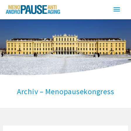
Zum
Haup
Inhalt
springen
Archiv – Menopausekongress