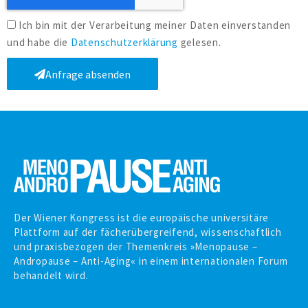
c
i
h
D
Ich bin mit der Verarbeitung meiner Daten einverstanden
o
t
a
und habe die
Datenschutzerklärung
gelesen.
n
t
Anfrage absenden
e
n
s
c
h
u
t
z
Der Wiener Kongress ist die europäische universitäre
Plattform auf der fächer­übergreifend, wissen­schaftlich
und praxis­bezogen der Themenkreis »Menopause –
Andropause – Anti-Aging« in einem inter­nationalen Forum
behandelt wird.