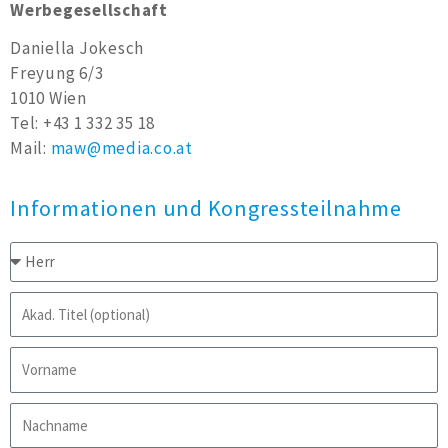
Werbegesellschaft
Daniella Jokesch
Freyung 6/3
1010 Wien
Tel: +43 1 332 35 18
Mail:
maw@media.co.at
Informationen und Kongressteilnahme
A
n
r
A
e
k
d
a
V
e
d
o
.
r
N
T
n
a